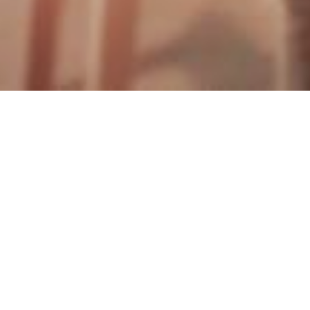
¡JUNTOS ESTAMOS MENOS SOLOS!
Hasta la fecha de hoy, los Barber Angels le
han dado un nuevo peinado a 35,000
personas.
¡Forma parte de esta maravillosa comunidad
también - conviértete en un Barber Angel!